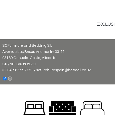
EXCLUSI
SCFurniture and Bedding S.L
Avenida Las Brisas Villamartin 33, 11
03189 Orihuela-Costa, Alicante
CIF/NIF: B42686030
(0034) 965 997 251 / scfurniturespain@hotmail.co.uk