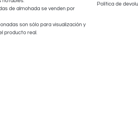
s notables.
Política de devol
ndas de almohada se venden por
Aceptamos devoluci
algún problema; sin
onadas son sólo para visualización y
salud y seguridad
l producto real.
ropa de cama que 
UTILIZADA; todos lo
empaque original p