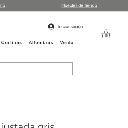
ama
Muebles de tienda
Iniciar sesión
Cortinas
Alfombras
Venta
justada gris