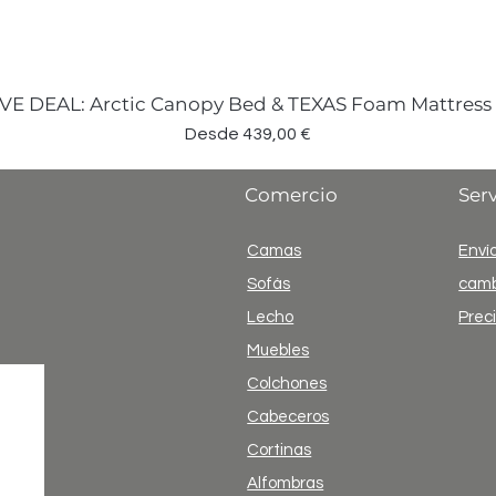
VE DEAL: Arctic Canopy Bed & TEXAS Foam Mattress
Precio de oferta
Desde
439,00 €
Comercio
Serv
Camas
Envío
Sofás
camb
Lecho
Prec
Muebles
Colchones
Cabeceros
Cortinas
Alfombras