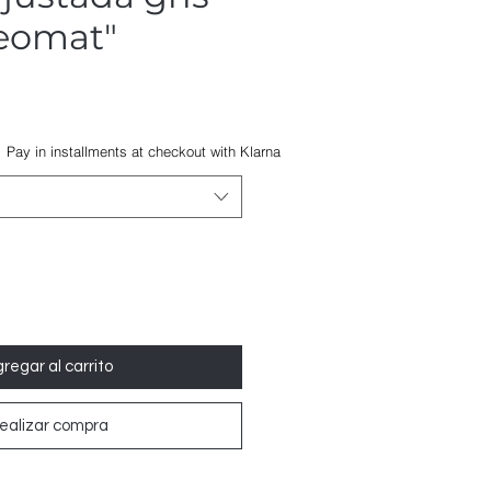
Geomat"
Precio
de
Pay in installments at checkout with Klarna
oferta
regar al carrito
ealizar compra