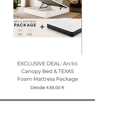
EXCLUSIVE DEAL: Arctic
VENECIA CURVE W
Canopy Bed & TEXAS
Canopy Storage
Foam Mattress Package
Precio de oferta
Desde
439,00 €