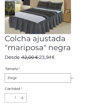
Colcha ajustada
"mariposa" negra
Precio
Precio
Desde
 42,00 € 
23,94€
de
Tamaño
*
oferta
Cantidad
*