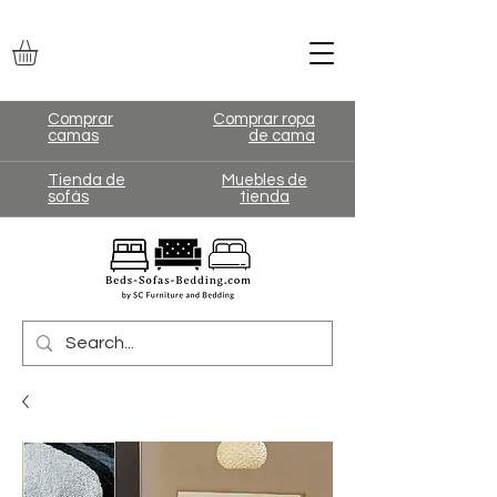
Comprar
Comprar ropa
camas
de cama
Tienda de
Muebles de
sofás
tienda