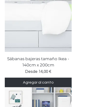
Sábanas bajeras tamaño Ikea -
140cm x 200cm
Precio de oferta
Desde
14,00 €
Agregar al carrito