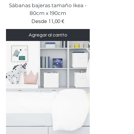
Sábanas bajeras tamaño Ikea -
80cm x 190cm
Precio de oferta
Desde
11,00 €
Agregar al carrito