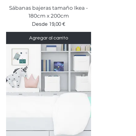
Sábanas bajeras tamaño Ikea -
180cm x 200cm
Precio de oferta
Desde
19,00 €
Agregar al carrito