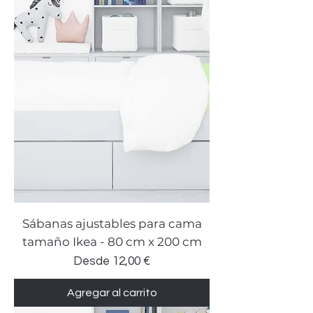
Sábanas ajustables para cama
tamaño Ikea - 80 cm x 200 cm
Precio de oferta
Desde
12,00 €
Agregar al carrito