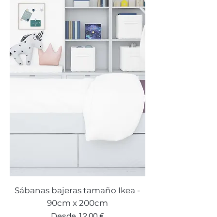
Sábanas bajeras tamaño Ikea -
90cm x 200cm
Precio de oferta
Desde
12,00 €