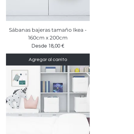
Sábanas bajeras tamaño Ikea -
160cm x 200cm
Precio de oferta
Desde
18,00 €
Agregar al carrito