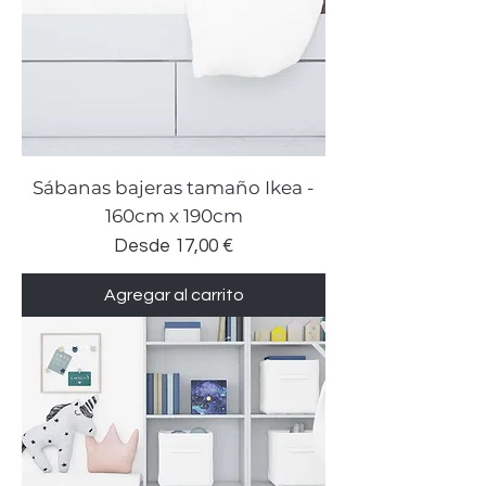
Sábanas bajeras tamaño Ikea -
160cm x 190cm
Precio de oferta
Desde
17,00 €
Agregar al carrito