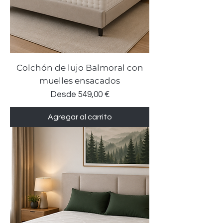
Colchón de lujo Balmoral con
muelles ensacados
Precio de oferta
Desde
549,00 €
Agregar al carrito