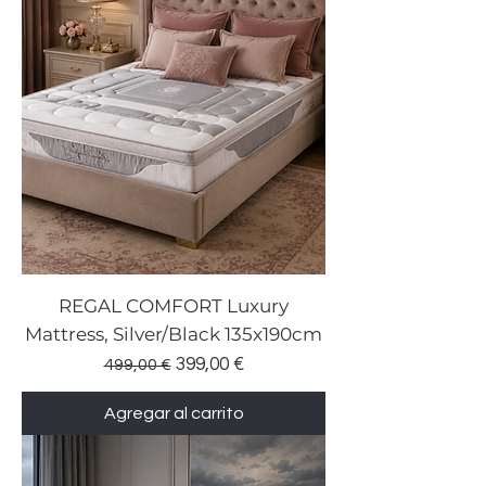
REGAL COMFORT Luxury
Mattress, Silver/Black 135x190cm
Precio
Precio de oferta
399,00 €
499,00 €
Agregar al carrito