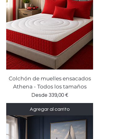
Colchón de muelles ensacados
Athena - Todos los tamaños
Precio de oferta
Desde
339,00 €
Agregar al carrito