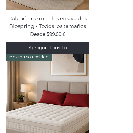
Colchón de muelles ensacados
Biospring - Todos los tamaños
Precio de oferta
Desde
599,00 €
Agregar al carrito
Máxima comodidad