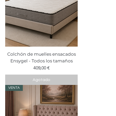
Colchón de muelles ensacados
Ensygel - Todos los tamaños
Precio
409,00 €
Agotado
VENTA