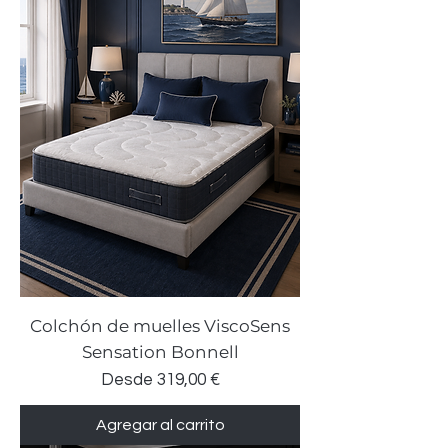
Colchón de muelles ViscoSens
Sensation Bonnell
Precio de oferta
Desde
319,00 €
Agregar al carrito