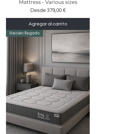
Mattress - Various sizes
Precio de oferta
Desde
379,00 €
Agregar al carrito
Recién llegado