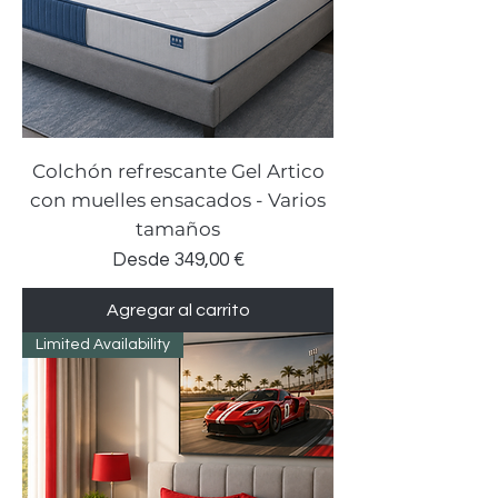
Colchón refrescante Gel Artico
con muelles ensacados - Varios
tamaños
Precio de oferta
Desde
349,00 €
Agregar al carrito
Limited Availability