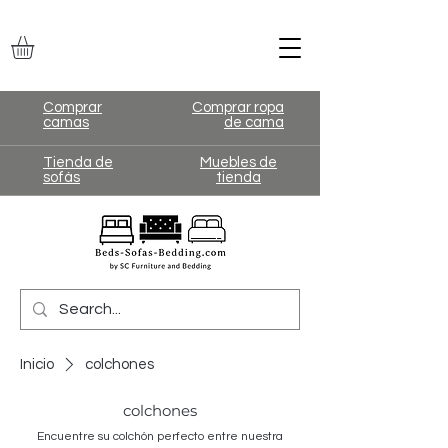
Comprar
Comprar ropa
camas
de cama
Tienda de
Muebles de
sofás
tienda
Inicio
colchones
colchones
Encuentre su colchón perfecto entre nuestra