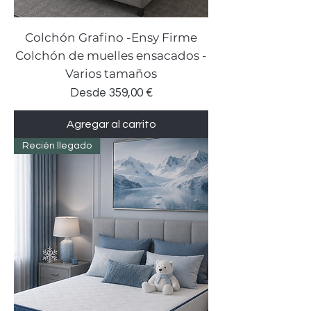
Colchón Grafino -Ensy Firme
Colchón de muelles ensacados -
Varios tamaños
Precio de oferta
Desde
359,00 €
Agregar al carrito
Recién llegado