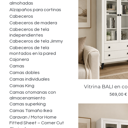
almohadas
Alzapaños para cortinas
Cabeceros
Cabeceros de madera
Cabeceros de tela
independientes
Cabeceros de tela Jimmy
Cabeceros de tela
montados en la pared
Cajonera
Camas
Camas dobles
Camas individuales
Camas King
Vitrina BALI en co
Vista rápid
Camas otomanas con
Precio
569,00 €
almacenamiento
Camas superking
Camas Tamaño Ikea
Caravan / Motor Home
Fitted Sheet – Corner Cut