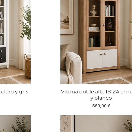
 claro y gris
Vitrina doble alta IBIZA en r
a
Vista rápida
y blanco
Precio
569,00 €