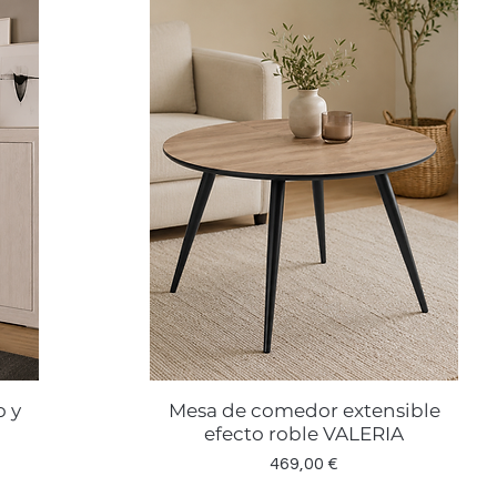
o y
Mesa de comedor extensible
Vista rápida
efecto roble VALERIA
Precio
469,00 €