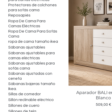
Protectores de colchones
para sofás cama
Reposapiés
Ropa De Cama Para
Camas Eléctricas
Ropa De Cama Para Sofás
Cama
ropa de cama tamaño ikea
Sábanas ajustables
Sábanas ajustables para
camas eléctricas
Sábanas ajustables para
sofás cama
Sábanas ajustadas con
cenefa
Sábanas bajeras tamaño
Ikea.
Aparador BALI e
Vista rápid
Sillas de comedor
Blanco
Sillón reclinable eléctrico
Precio
509,00 €
Sillones de cuero
Sillones de tela