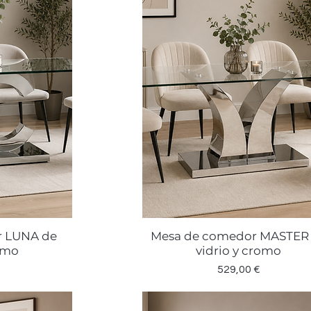
r LUNA de
Mesa de comedor MASTER
a
Vista rápida
romo
vidrio y cromo
Precio
529,00 €