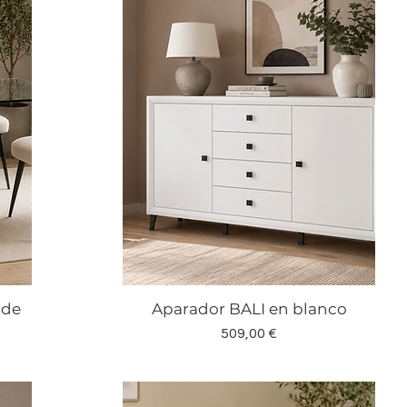
 de
Aparador BALI en blanco
Vista rápida
Precio
509,00 €