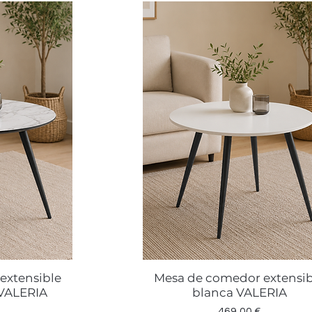
extensible
Mesa de comedor extensib
a
Vista rápida
VALERIA
blanca VALERIA
Precio
469,00 €