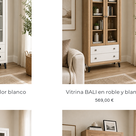
lor blanco
Vitrina BALI en roble y bla
a
Vista rápida
Precio
569,00 €