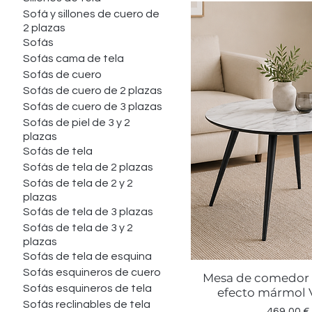
Sofá y sillones de cuero de
2 plazas
Sofás
Sofás cama de tela
Sofás de cuero
Sofás de cuero de 2 plazas
Sofás de cuero de 3 plazas
Sofás de piel de 3 y 2
plazas
Sofás de tela
Sofás de tela de 2 plazas
Sofás de tela de 2 y 2
plazas
Sofás de tela de 3 plazas
Sofás de tela de 3 y 2
plazas
Sofás de tela de esquina
Sofás esquineros de cuero
Mesa de comedor 
Vista rápid
Sofás esquineros de tela
efecto mármol 
Sofás reclinables de tela
Precio
469,00 €