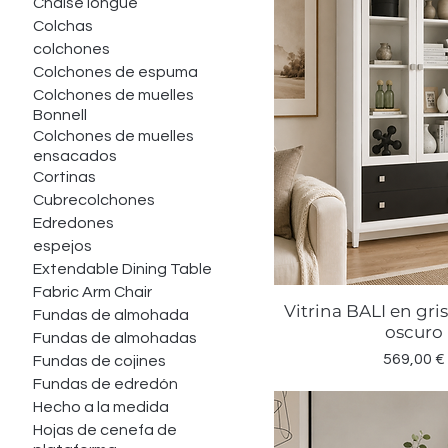
Chaise longue
Colchas
colchones
Colchones de espuma
Colchones de muelles
Bonnell
Colchones de muelles
ensacados
Cortinas
Cubrecolchones
Edredones
espejos
Extendable Dining Table
Fabric Arm Chair
Vitrina BALI en gris
Vista rápid
Fundas de almohada
oscuro
Fundas de almohadas
Precio
569,00 €
Fundas de cojines
Fundas de edredón
Hecho a la medida
Hojas de cenefa de