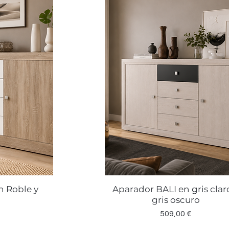
n Roble y
Aparador BALI en gris clar
a
Vista rápida
gris oscuro
Precio
509,00 €