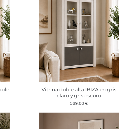
oble
Vitrina doble alta IBIZA en gris
Vista rápida
claro y gris oscuro
Precio
569,00 €