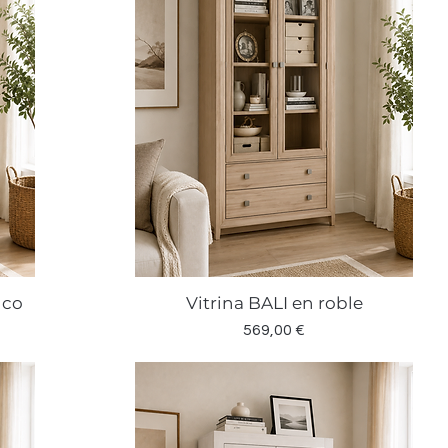
nco
Vitrina BALI en roble
Vista rápida
Precio
569,00 €