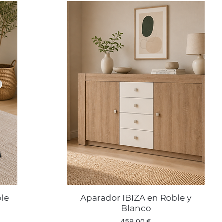
le
Aparador IBIZA en Roble y
Vista rápida
Blanco
Precio
459,00 €