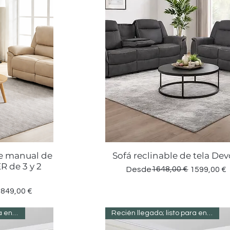
le manual de
Sofá reclinable de tela De
a
Vista rápida
R de 3 y 2
Precio
Precio de oferta
1648,00 €
Desde
1599,00 €
849,00 €
Recién llegado; listo para entregar
Recién llegado; listo para entregar