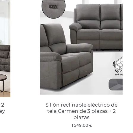
 2
Sillón reclinable eléctrico de
Vista rápida
ey
tela Carmen de 3 plazas + 2
plazas
rta
Precio
1549,00 €