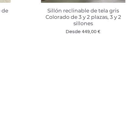
e de
Sillón reclinable de tela gris
Vista rápida
Colorado de 3 y 2 plazas, 3 y 2
sillones
Precio de oferta
Desde
449,00 €