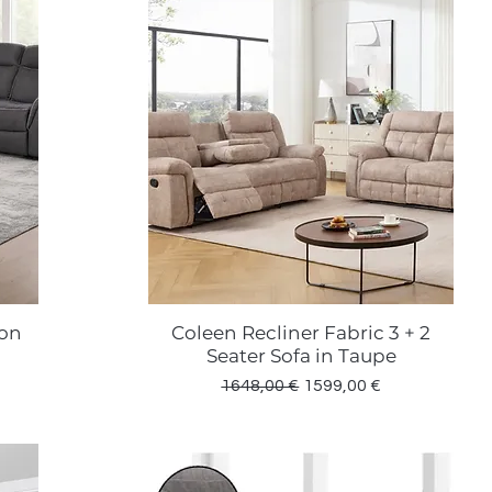
von
Coleen Recliner Fabric 3 + 2
Vista rápida
Seater Sofa in Taupe
Precio
Precio de oferta
1648,00 €
1599,00 €