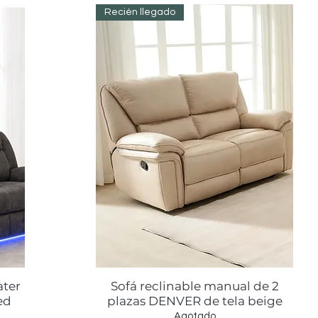
Recién llegado
ater
Sofá reclinable manual de 2
Vista rápida
ed
plazas DENVER de tela beige
Agotado