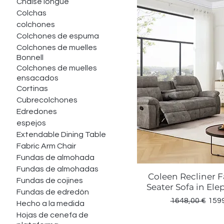
Chaise longue
Colchas
colchones
Colchones de espuma
Colchones de muelles
Bonnell
Colchones de muelles
ensacados
Cortinas
Cubrecolchones
Edredones
espejos
Extendable Dining Table
Fabric Arm Chair
Fundas de almohada
Fundas de almohadas
Coleen Recliner Fa
Vista rápid
Fundas de cojines
Seater Sofa in El
Fundas de edredón
Precio
Prec
1648,00 €
1599
Hecho a la medida
Hojas de cenefa de