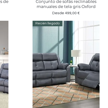
es de
Conjunto de sofás reclinables
Vista rápida
manuales de tela gris Oxford
Precio de oferta
Desde
499,00 €
Recién llegado