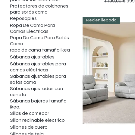
Precio
Pre
1199,00 €
999
Protectores de colchones
para sofás cama
Reposapiés
Recién llegado
Ropa De Cama Para
Camas Eléctricas
Ropa De Cama Para Sofás
Cama
ropa de cama tamaño ikea
Sábanas ajustables
Sábanas ajustables para
camas eléctricas
Sábanas ajustables para
sofás cama
Sábanas ajustadas con
cenefa
Sábanas bajeras tamaño
Ikea.
Sillas de comedor
Sillón reclinable eléctrico
Sillones de cuero
Sillones de tela