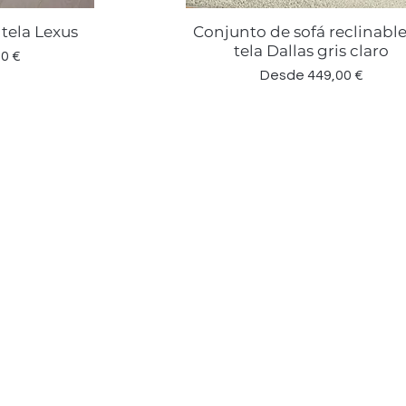
 tela Lexus
Conjunto de sofá reclinabl
a
Vista rápida
tela Dallas gris claro
erta
0 €
Precio de oferta
Desde
449,00 €