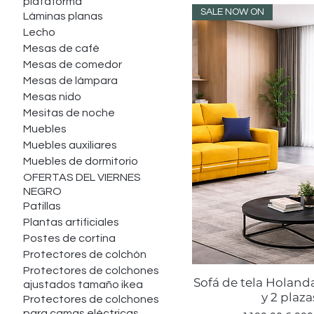
plataforma
SALE NOW ON
Láminas planas
Lecho
Mesas de café
Mesas de comedor
Mesas de lámpara
Mesas nido
Mesitas de noche
Muebles
Muebles auxiliares
Muebles de dormitorio
OFERTAS DEL VIERNES
NEGRO
Patillas
Plantas artificiales
Postes de cortina
Protectores de colchón
Protectores de colchones
Sofá de tela Holanda
Vista rápid
ajustados tamaño ikea
y 2 plaza
Protectores de colchones
para camas eléctricas