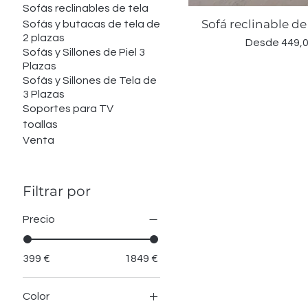
Sofás reclinables de tela
Sofá reclinable de
Vista rápid
Sofás y butacas de tela de
2 plazas
Precio de of
Desde
449,0
Sofás y Sillones de Piel 3
Plazas
Sofás y Sillones de Tela de
3 Plazas
Soportes para TV
toallas
Venta
Filtrar por
Precio
399 €
1849 €
Color