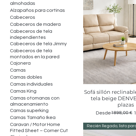
almohadas
Alzapaños para cortinas
Cabeceros
Cabeceros de madera
Cabeceros de tela
independientes
Cabeceros de tela Jimmy
Cabeceros de tela
montados en la pared
Cajonera
Camas
Camas dobles
Camas individuales
Camas King
Sofá sillón reclinab
Vista rápid
tela beige DENVE
Camas otomanas con
almacenamiento
plazas
Camas superking
Precio
Precio de oferta
1898,00 €
Desde
1
Camas Tamaño Ikea
Caravan / Motor Home
Fitted Sheet – Corner Cut