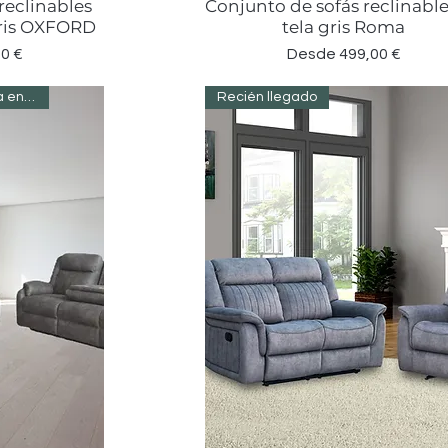
reclinables
Conjunto de sofás reclinabl
a
Vista rápida
 gris OXFORD
tela gris Roma
erta
Precio de oferta
0 €
Desde
499,00 €
Recién llegado; listo para entregar
Recién llegado