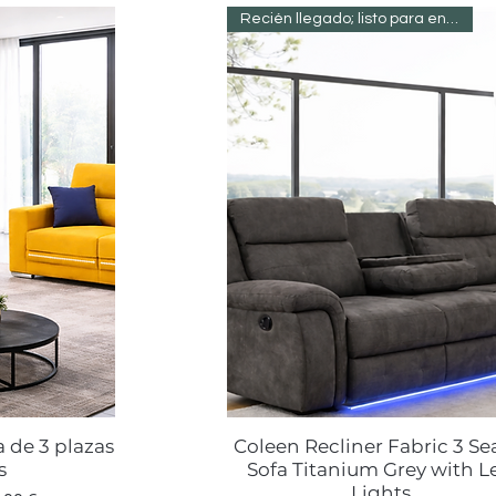
Recién llegado; listo para entregar
 de 3 plazas
Coleen Recliner Fabric 3 Se
a
Vista rápida
s
Sofa Titanium Grey with L
Lights