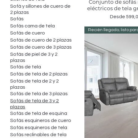
Conjunto de sofás 
Vista rápid
Sofá y sillones de cuero de
eléctricos de tela
2 plazas
Precio de of
Desde
599,0
Sofás
Sofás cama de tela
Sofás de cuero
Sofás de cuero de 2 plazas
Sofás de cuero de 3 plazas
Sofás de piel de 3 y 2
plazas
Sofás de tela
Sofás de tela de 2 plazas
Sofás de tela de 2 y 2
plazas
Sofás de tela de 3 plazas
Sofás de tela de 3 y 2
plazas
Sofás de tela de esquina
Sofás esquineros de cuero
Sofás esquineros de tela
Sofás reclinables de tela