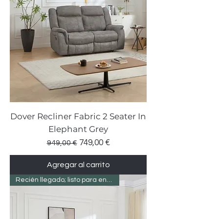
Dover Recliner Fabric 2 Seater In
Elephant Grey
Precio
Precio de oferta
749,00 €
949,00 €
Agregar al carrito
Recién llegado; listo para entregar