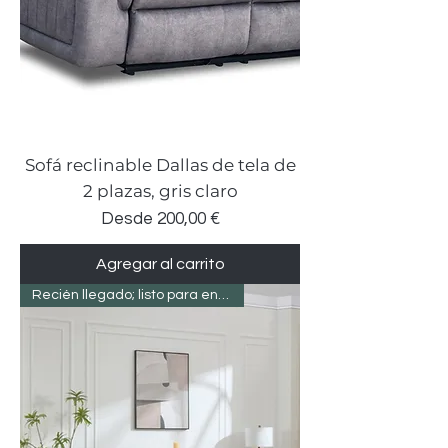
Sofá reclinable Dallas de tela de
2 plazas, gris claro
Precio de oferta
Desde
200,00 €
Agregar al carrito
Recién llegado; listo para entregar