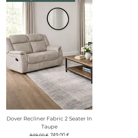
Dover Recliner Fabric 2 Seater In
Taupe
Precio
Precio de oferta
749,00 €
949,00 €