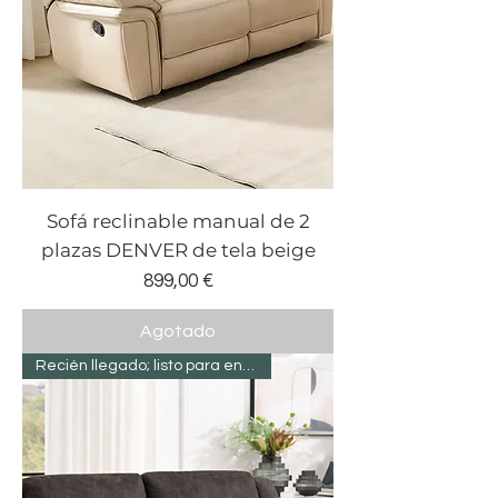
Sofá reclinable manual de 2
plazas DENVER de tela beige
Precio
899,00 €
Agotado
Recién llegado; listo para entregar