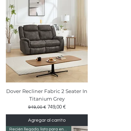
Dover Recliner Fabric 2 Seater In
Titanium Grey
Precio
Precio de oferta
749,00 €
949,00 €
Agregar al carrito
Recién llegado; listo para entregar