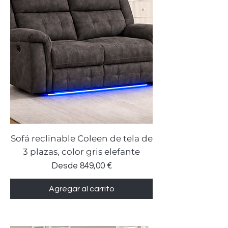
Sofá reclinable Coleen de tela de
3 plazas, color gris elefante
Precio de oferta
Desde
849,00 €
Agregar al carrito