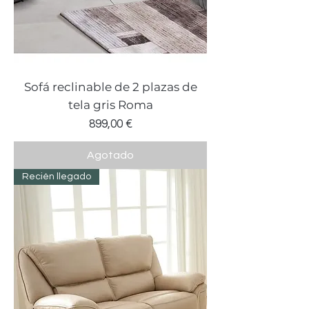
Sofá reclinable de 2 plazas de
tela gris Roma
Precio
899,00 €
Agotado
Recién llegado