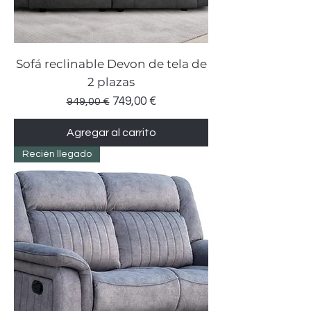
Sofá reclinable Devon de tela de
2 plazas
Precio
Precio de oferta
749,00 €
949,00 €
Agregar al carrito
Recién llegado