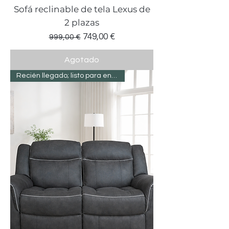
Sofá reclinable de tela Lexus de
2 plazas
Precio
Precio de oferta
749,00 €
999,00 €
Agotado
Recién llegado; listo para entregar