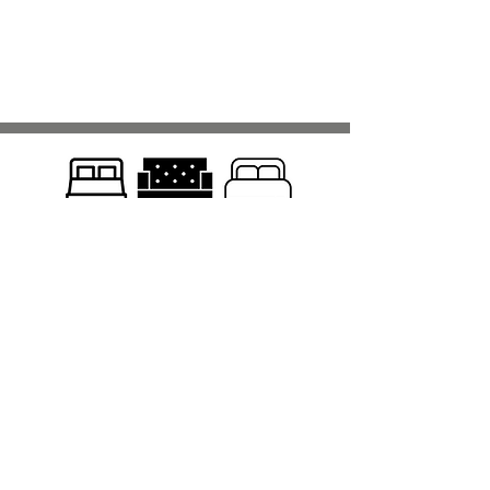
Comercio
Camas
Sofás
Lecho
Muebles
Colchones