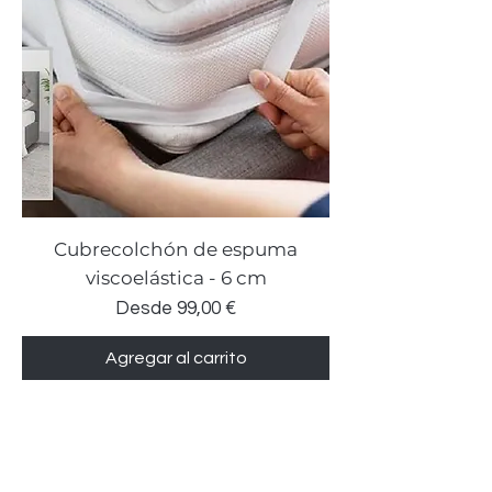
Cubrecolchón de espuma
viscoelástica - 6 cm
Precio de oferta
Desde
99,00 €
Agregar al carrito