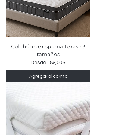
Colchón de espuma Texas - 3
tamaños
Precio de oferta
Desde
189,00 €
Agregar al carrito