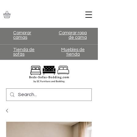
Comprar
Comprar ropa
camas
de cama
Tienda de
Muebles de
sofás
tienda