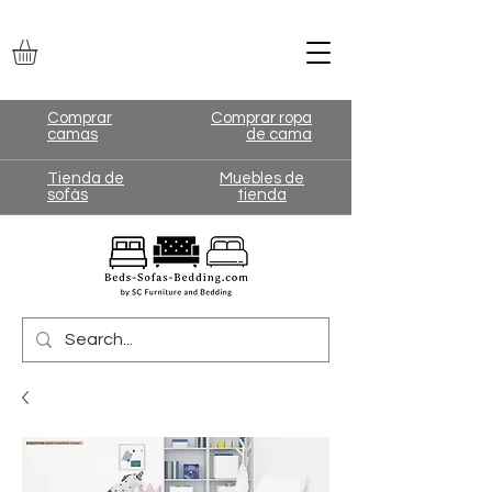
Comprar
Comprar ropa
camas
de cama
Tienda de
Muebles de
sofás
tienda