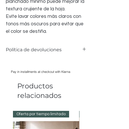
planchado mínimo puede mejorar la
textura crujiente de la hoja.
Evite lavar colores más claros con
tonos más oscuros para evitar que
el color se destiña.
Política de devoluciones
Aceptamos devoluciones de la ropa de
cama si hay algún problema; sin embargo,
Pay in installments at checkout with Klarna
debido a razones de salud y seguridad,
NO PODEMOS aceptar ninguna ropa de
Productos
cama que haya sido LAVADA,
PLANCHADA, UTILIZADA; todos los
relacionados
artículos deben tener su empaque
original para ser aceptados.
Oferta por tiempo limitado
Reduced Prices