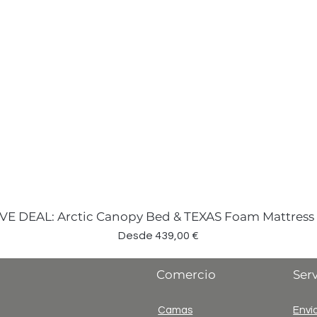
VE DEAL: Arctic Canopy Bed & TEXAS Foam Mattress
Precio de oferta
Desde
439,00 €
Comercio
Serv
Camas
Envío