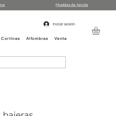
ama
Muebles de tienda
Iniciar sesión
Cortinas
Alfombras
Venta
 bajeras