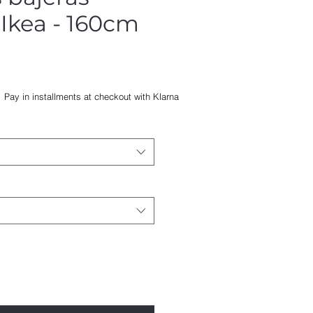
Ikea - 160cm
m
Precio
Pay in installments at checkout with Klarna
de
oferta