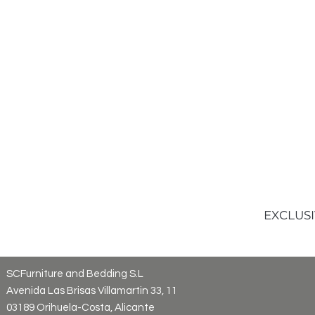
EXCLUSI
SCFurniture and Bedding S.L
Avenida Las Brisas Villamartin 33, 11
03189 Orihuela-Costa, Alicante