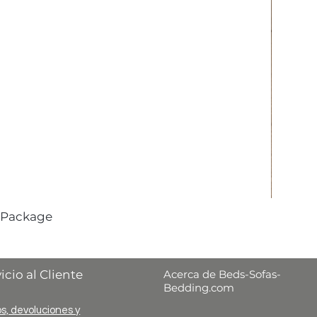
 Package
icio al Cliente
Acerca de Beds-Sofas-
Bedding.com
s, devoluciones y