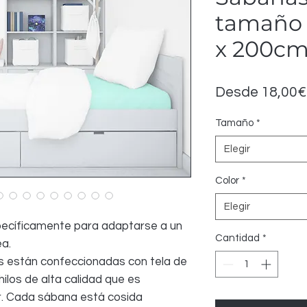
tamaño 
x 200c
Desde
18,00€
Tamaño
*
Elegir
Color
*
Elegir
ecíficamente para adaptarse a un
Cantidad
*
a.
s están confeccionadas con tela de
hilos de alta calidad que es
har. Cada sábana está cosida