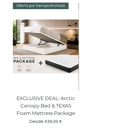
Oferta por tiempo limitado
Reduced Prices
EXCLUSIVE DEAL: Arctic
VENECIA CURVE W
Canopy Bed & TEXAS
Canopy Storage
Foam Mattress Package
Precio de oferta
Desde
439,00 €