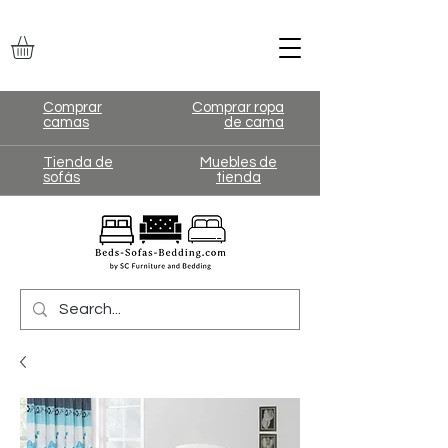
Comprar
Comprar ropa
camas
de cama
Tienda de
Muebles de
sofás
tienda