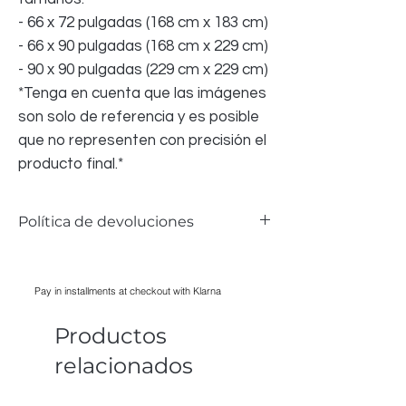
- 66 x 72 pulgadas (168 cm x 183 cm)
- 66 x 90 pulgadas (168 cm x 229 cm)
- 90 x 90 pulgadas (229 cm x 229 cm)
*Tenga en cuenta que las imágenes
son solo de referencia y es posible
que no representen con precisión el
producto final.*
Política de devoluciones
Aceptamos devoluciones de la ropa de
cama si hay algún problema; sin embargo,
Pay in installments at checkout with Klarna
debido a razones de salud y seguridad,
NO PODEMOS aceptar ninguna ropa de
Productos
cama que haya sido LAVADA,
PLANCHADA, UTILIZADA; todos los
relacionados
artículos deben tener su empaque
original para ser aceptados.