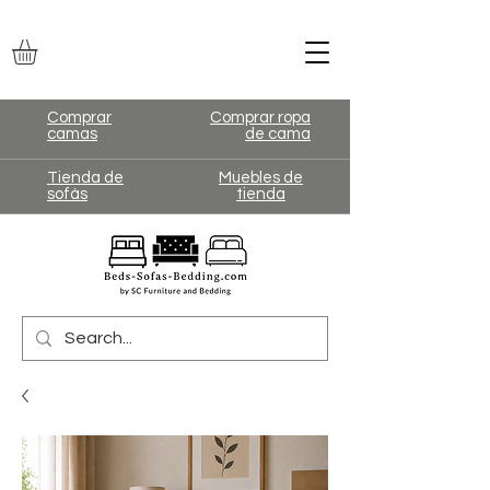
Comprar
Comprar ropa
camas
de cama
Tienda de
Muebles de
sofás
tienda