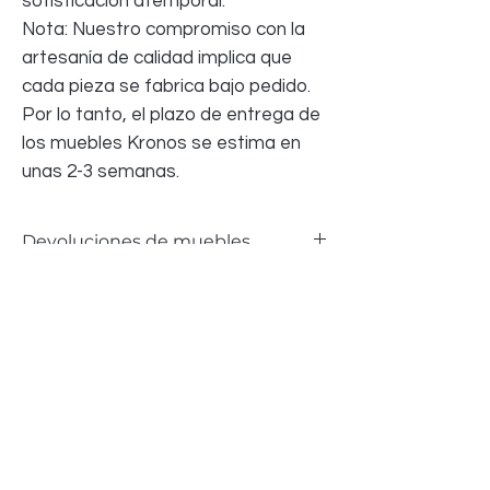
sofisticación atemporal.
Nota: Nuestro compromiso con la
artesanía de calidad implica que
cada pieza se fabrica bajo pedido.
Por lo tanto, el plazo de entrega de
los muebles Kronos se estima en
unas 2-3 semanas.
Devoluciones de muebles
Aceptamos devoluciones de muebles si el
artículo presenta defectos y se pueden
Pay in installments at checkout with Klarna
presentar pruebas fotográficas, siempre
que el daño se haya producido
Productos
únicamente durante el transporte. El
desgaste normal no constituye motivo de
relacionados
devolución.
Todos los costos de devolución corren por
cuenta del COMPRADOR, no del
Oferta por tiempo limitado
Reduced Prices