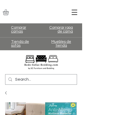
Comprar
Comprar ropa
camas
de cama
Tienda de
Muebles de
sofás
tienda