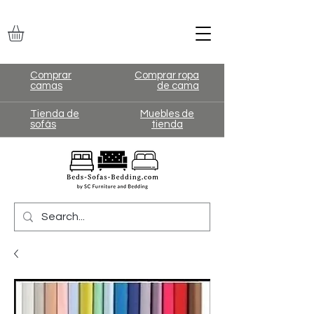
Comprar
Comprar ropa
camas
de cama
Tienda de
Muebles de
sofás
tienda