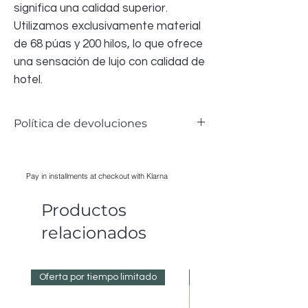
significa una calidad superior.
Utilizamos exclusivamente material
de 68 púas y 200 hilos, lo que ofrece
una sensación de lujo con calidad de
hotel.
Política de devoluciones
Aceptamos devoluciones de la ropa de
cama si hay algún problema; sin embargo,
Pay in installments at checkout with Klarna
debido a razones de salud y seguridad,
NO PODEMOS aceptar ninguna ropa de
Productos
cama que haya sido LAVADA,
PLANCHADA, UTILIZADA; todos los
relacionados
artículos deben tener su empaque
original para ser aceptados.
Oferta por tiempo limitado
Reduced Prices