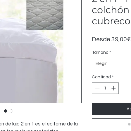
colchón
cubreco
Desde
39,00€
Tamaño
*
Elegir
Cantidad
*
Ag
 de lujo 2 en 1 es el epítome de la
R