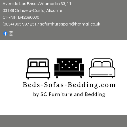
Avenida Las Brisas Villamartin 33, 11
03189 Orihuela-Costa, Alicante
CIF/NIF: B42686030
(0034) 965 997 251 / scfurniturespain@hotmail.co.uk