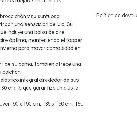
con los mejores materiales
Política de devol
ubrecolchón y su suntuosa
indan una sensación de lujo. Su
Aceptamos devoluci
ue incluye una bolsa de aire,
algún problema; sin
 aire óptima, manteniendo el topper
salud y seguridad
ropa de cama que 
n invierno para mayor comodidad en
UTILIZADA; todos lo
empaque original p
rt de su cama, también ofrece una
 colchón.
elástico integral alrededor de sus
30 cm, lo que garantiza un ajuste
uyen: 90 x 190 cm, 135 x 190 cm, 150