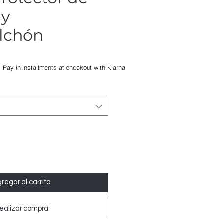
 y
lchón
Precio
Pay in installments at checkout with Klarna
de
oferta
regar al carrito
ealizar compra