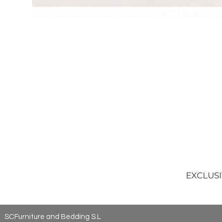
EXCLUSI
SCFurniture and Bedding S.L