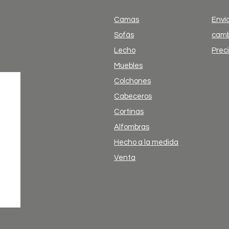
Camas
Envío
Sofás
camb
Lecho
Prec
Muebles
Colchones
Cabeceros
Cortinas
Alfombras
Hecho a la medida
Venta