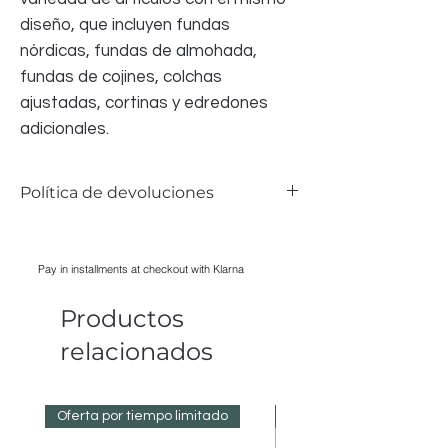
diseño, que incluyen fundas
nórdicas, fundas de almohada,
fundas de cojines, colchas
ajustadas, cortinas y edredones
adicionales.
Política de devoluciones
Aceptamos devoluciones de la ropa de
cama si hay algún problema; sin embargo,
Pay in installments at checkout with Klarna
debido a razones de salud y seguridad,
NO PODEMOS aceptar ninguna ropa de
Productos
cama que haya sido LAVADA,
PLANCHADA, UTILIZADA; todos los
relacionados
artículos deben tener su empaque
original para ser aceptados.
Oferta por tiempo limitado
Reduced Prices