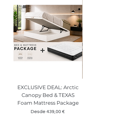
EXCLUSIVE DEAL: Arctic
VENECIA CURVE W
Canopy Bed & TEXAS
Canopy Storage
Foam Mattress Package
Precio de oferta
Desde
439,00 €