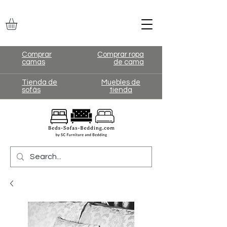
Comprar
Comprar ropa
camas
de cama
Tienda de
Muebles de
sofás
tienda