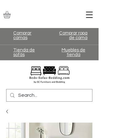
Comprar
Comprar ropa
camas
de cama
Tienda de
Muebles de
sofás
tienda