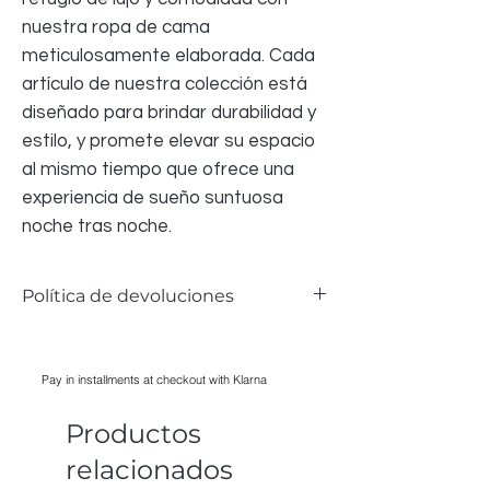
nuestra ropa de cama
meticulosamente elaborada. Cada
artículo de nuestra colección está
diseñado para brindar durabilidad y
estilo, y promete elevar su espacio
al mismo tiempo que ofrece una
experiencia de sueño suntuosa
noche tras noche.
Política de devoluciones
Aceptamos devoluciones de la ropa de
cama si hay algún problema; sin embargo,
Pay in installments at checkout with Klarna
debido a razones de salud y seguridad,
NO PODEMOS aceptar ninguna ropa de
Productos
cama que haya sido LAVADA,
PLANCHADA, UTILIZADA; todos los
relacionados
artículos deben tener su empaque