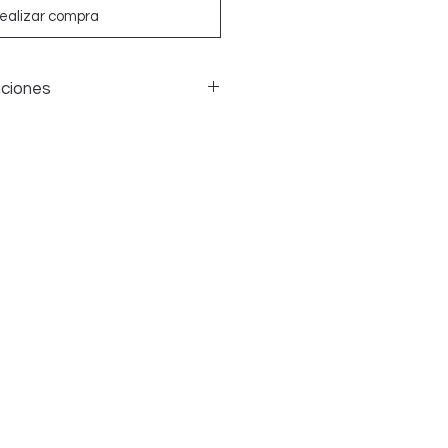
ealizar compra
uciones
ones de la ropa de cama si hay
 embargo, debido a razones de
, NO PODEMOS aceptar ninguna
haya sido LAVADA, PLANCHADA,
s artículos deben tener su
ara ser aceptados.