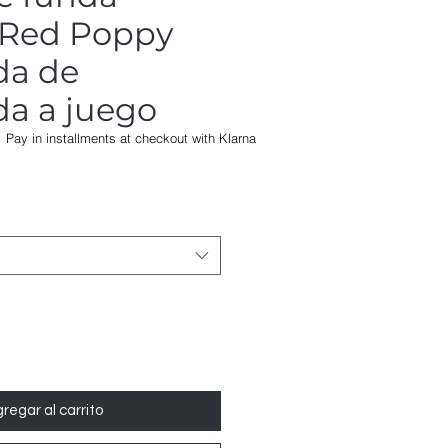
 Red Poppy
da de
a a juego
Pay in installments at checkout with Klarna
Precio
de
oferta
regar al carrito