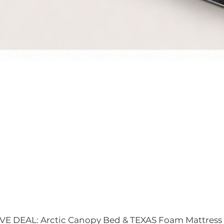
VE DEAL: Arctic Canopy Bed & TEXAS Foam Mattress