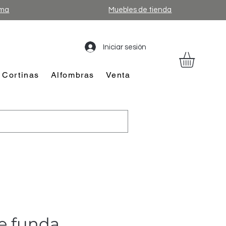
ama
Muebles de tienda
Iniciar sesión
Cortinas
Alfombras
Venta
e funda