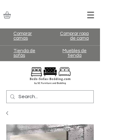
Comprar
Comprar ropa
camas
de cama
Tienda de
Muebles de
sofás
tienda