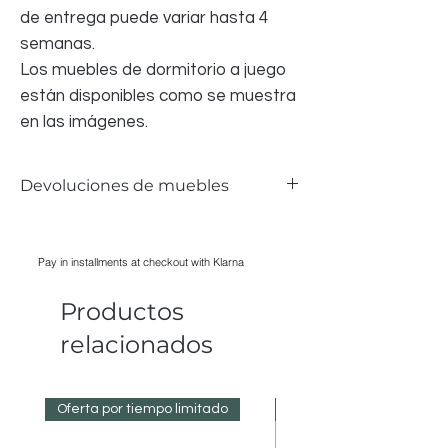
de entrega puede variar hasta 4
semanas.
Los muebles de dormitorio a juego
están disponibles como se muestra
en las imágenes.
Devoluciones de muebles
Aceptamos devoluciones de muebles si el
artículo presenta defectos y se pueden
Pay in installments at checkout with Klarna
presentar pruebas fotográficas, siempre
que el daño se haya producido
Productos
únicamente durante el transporte. El
desgaste normal no constituye motivo de
relacionados
devolución.
Todos los costos de devolución corren por
cuenta del COMPRADOR, no del
Oferta por tiempo limitado
Reduced Prices
VENDEDOR.