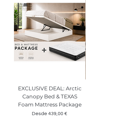
EXCLUSIVE DEAL: Arctic
VENECIA CURVE W
Canopy Bed & TEXAS
Canopy Storage
Foam Mattress Package
Precio de oferta
Desde
439,00 €