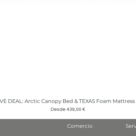
VE DEAL: Arctic Canopy Bed & TEXAS Foam Mattress
Precio de oferta
Desde
439,00 €
Comercio
Serv