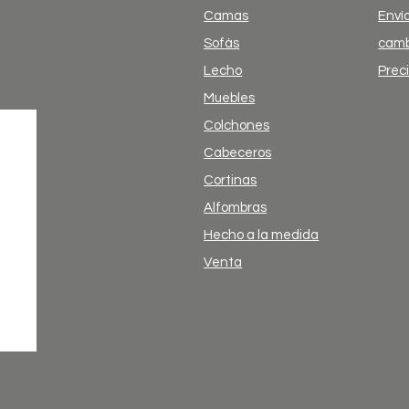
Camas
Envío
Sofás
camb
Lecho
Prec
Muebles
Colchones
Cabeceros
Cortinas
Alfombras
Hecho a la medida
Venta