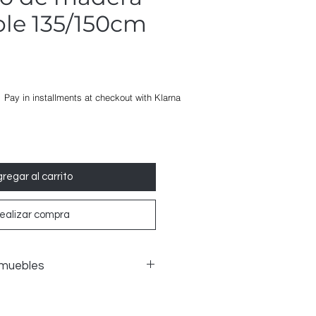
le 135/150cm
Pay in installments at checkout with Klarna
regar al carrito
ealizar compra
 muebles
nes de muebles si el artículo
y se pueden presentar pruebas