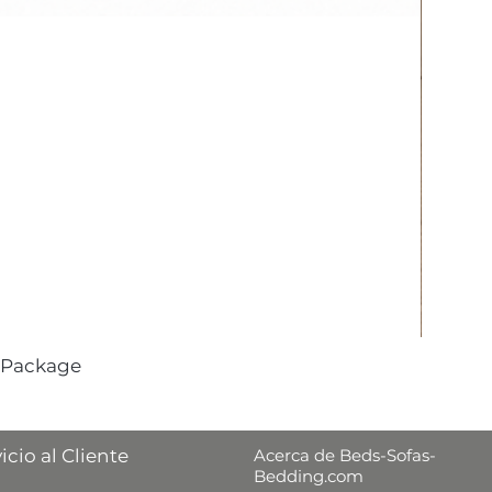
 Package
icio al Cliente
Acerca de Beds-Sofas-
Bedding.com