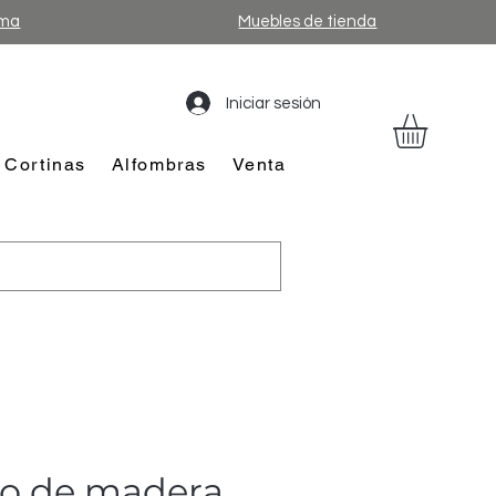
ama
Muebles de tienda
Iniciar sesión
Cortinas
Alfombras
Venta
o de madera