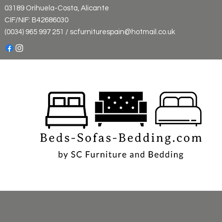
03189 Orihuela-Costa, Alicante
CIF/NIF: B42686030
(0034) 965 997 251 / scfurniturespain@hotmail.co.uk