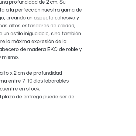
una profundidad de 2 cm. Su
fotográficas, siemp
a a la perfección nuestra gama de
únicamente durante 
normal no constituy
go, creando un aspecto cohesivo y
Todos los costos de
más altos estándares de calidad,
COMPRADOR, no d
 un estilo inigualable, sino también
re la máxima expresión de la
cabecero de madera EKO de roble y
y mismo.
alto x 2 cm de profundidad
ma entre 7-10 días laborables
ncuentre en stock.
 el plazo de entrega puede ser de