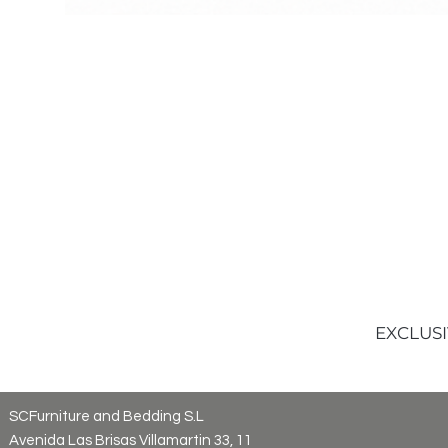
EXCLUSI
SCFurniture and Bedding S.L
Avenida Las Brisas Villamartin 33, 11