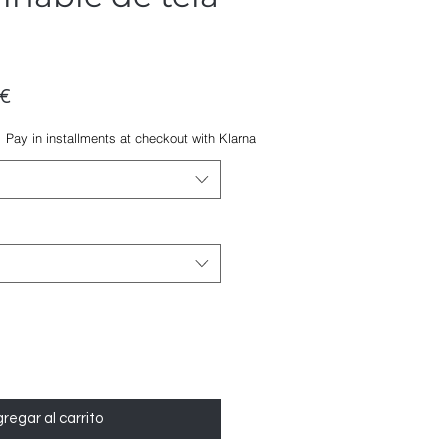
Precio
€
de
Pay in installments at checkout with Klarna
oferta
regar al carrito