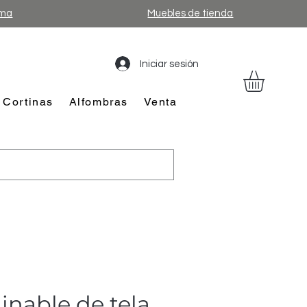
ama
Muebles de tienda
Iniciar sesión
Cortinas
Alfombras
Venta
linable de tela