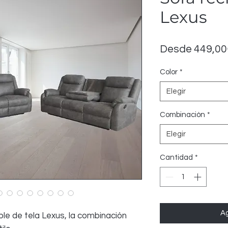
Lexus
Desde
449,00
Color
*
Elegir
Combinación
*
Elegir
Cantidad
*
Ag
le de tela Lexus, la combinación