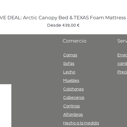
VE DEAL: Arctic Canopy Bed & TEXAS Foam Mattress
Precio de oferta
Desde
439,00 €
Comercio
Serv
Camas
Envío
Sofás
camb
Lecho
Prec
Muebles
Colchones
Cabeceros
Cortinas
Alfombras
Hecho a la medida