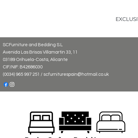
EXCLUSI
SCFurniture and Bedding S.L
Avenida Las Brisas Villamartin 33, 11
03189 Orihuela-Costa, Alicante
CIF/NIF: B42686030
(0034) 965 997 251 / scfurniturespain@hotmail.co.uk