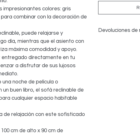
ilo.
R
s impresionantes colores: gris
o, para combinar con la decoración de
Devoluciones de
clinable, puede relajarse y
go día, mientras que el asiento con
Devoluciones de
tiza máxima comodidad y apoyo.
Aceptamos devolu
presenta defect
er entregado directamente en tu
pruebas fotográf
nzar a disfrutar de sus lujosos
haya producido 
mediato.
transporte. El d
 una noche de película o
motivo de devolu
un buen libro, el sofá reclinable de
Todos los costos
del COMPRADOR
 para cualquier espacio habitable
a de relajación con este sofisticado
 100 cm de alto x 90 cm de