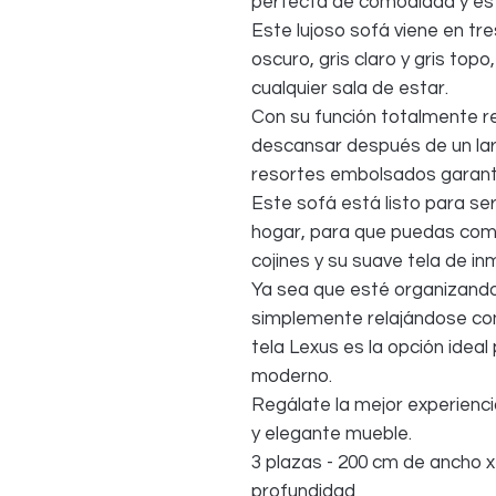
perfecta de comodidad y est
Este lujoso sofá viene en tre
oscuro, gris claro y gris top
cualquier sala de estar.
Con su función totalmente re
descansar después de un lar
resortes embolsados garan
Este sofá está listo para s
hogar, para que puedas come
cojines y su suave tela de in
Ya sea que esté organizando
simplemente relajándose con 
tela Lexus es la opción ideal
moderno.
Regálate la mejor experienci
y elegante mueble.
3 plazas - 200 cm de ancho x
profundidad