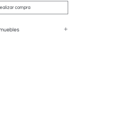
ealizar compra
 muebles
 muebles
ciones de muebles si el artículo
os y se pueden presentar
icas, siempre que el daño se
únicamente durante el
esgaste normal no constituye
ción.
 de devolución corren por cuenta
, no del VENDEDOR.