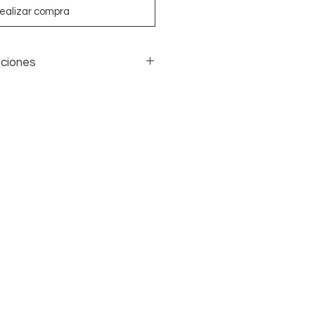
ealizar compra
uciones
ones de la ropa de cama si hay
 embargo, debido a razones de
, NO PODEMOS aceptar ninguna
haya sido LAVADA, PLANCHADA,
s artículos deben tener su
ara ser aceptados.