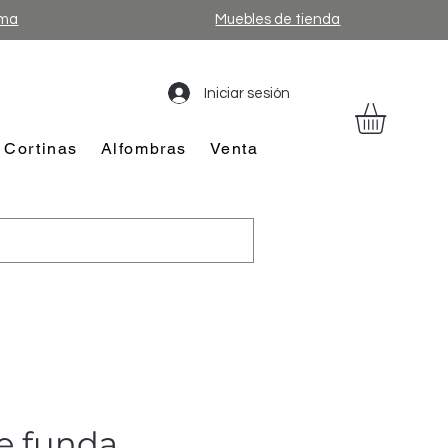
ama
Muebles de tienda
Iniciar sesión
Cortinas
Alfombras
Venta
e funda