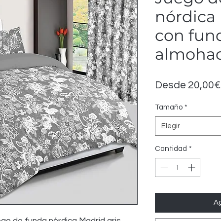
nórdica 
con fun
almohad
Desde
20,00€
Tamaño
*
Elegir
Cantidad
*
Ag