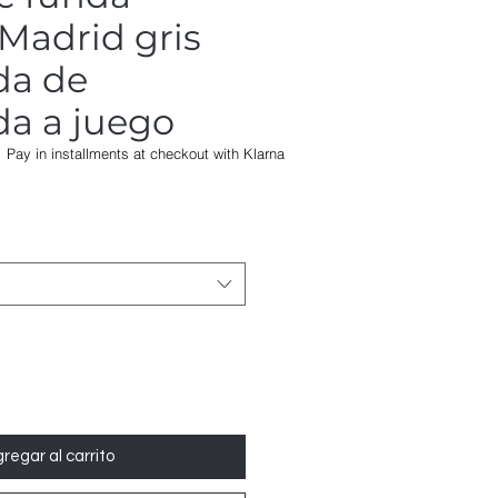
Madrid gris
da de
a a juego
Pay in installments at checkout with Klarna
Precio
de
oferta
regar al carrito