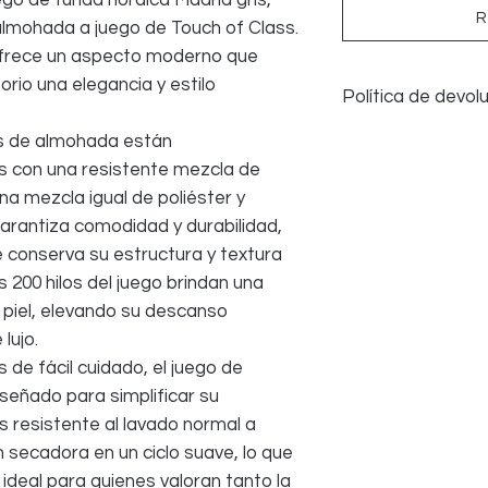
go de funda nórdica Madrid gris,
R
mohada a juego de Touch of Class.
ofrece un aspecto moderno que
rio una elegancia y estilo
Política de devol
Aceptamos devoluci
as de almohada están
algún problema; sin
 con una resistente mezcla de
salud y seguridad
na mezcla igual de poliéster y
ropa de cama que 
arantiza comodidad y durabilidad,
UTILIZADA; todos lo
 conserva su estructura y textura
empaque original p
 200 hilos del juego brindan una
 piel, elevando su descanso
lujo.
 de fácil cuidado, el juego de
señado para simplificar su
s resistente al lavado normal a
 secadora en un ciclo suave, lo que
 ideal para quienes valoran tanto la