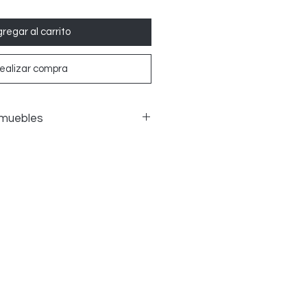
regar al carrito
ealizar compra
 muebles
nes de muebles si el artículo
y se pueden presentar pruebas
re que el daño se haya producido
el transporte. El desgaste
e motivo de devolución.
 devolución corren por cuenta del
el VENDEDOR.