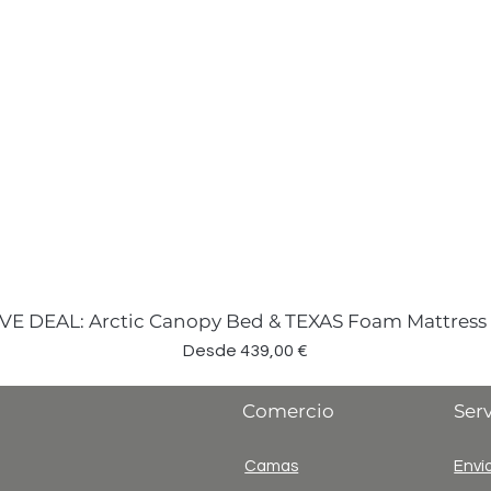
VE DEAL: Arctic Canopy Bed & TEXAS Foam Mattress
Precio de oferta
Desde
439,00 €
Comercio
Serv
Camas
Envío