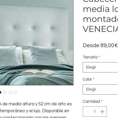
media l
montado
VENECI
Desde
89,00€
Tamaño
*
Elegir
Color
*
Elegir
Cantidad
*
 de media altura y 52 cm de alto es
temporáneo y el lujo. Disponible en
y confeccionado con las mejores