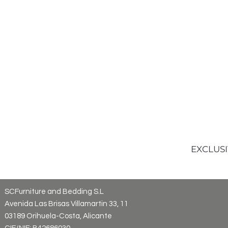
EXCLUSI
SCFurniture and Bedding S.L
Avenida Las Brisas Villamartin 33, 11
03189 Orihuela-Costa, Alicante