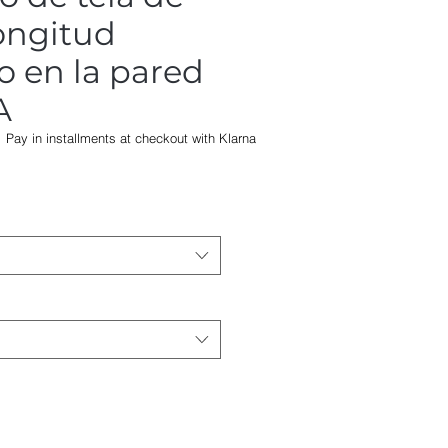
ongitud
 en la pared
A
Pay in installments at checkout with Klarna
Precio
de
oferta