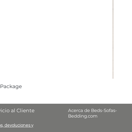
 Package
icio al Cliente
Acerca de Beds-Sofas-
Bedding.com
s, devoluciones y