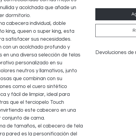
 mullida y acolchada que añade un
Ag
er dormitorio.
a cabecera individual, doble
R
o king, queen o super king, esta
ra satisfacer sus necesidades.
 con un acolchado profundo y
Devoluciones de
 en una diversa selección de telas
rativo personalizado en su
Aceptamos devolucio
olores neutros y llamativos, junto
presenta defectos 
fotográficas, siemp
ujosas que combinan con su
únicamente durante 
iones como el cuero sintético
normal no constituy
a y fácil de limpiar, ideal para
Todos los costos de
tras que el terciopelo Touch
COMPRADOR, no d
onvirtiendo este cabecero en una
er conjunto de cama.
ma de tamaños, el cabecero de tela
a pared es la personificación del