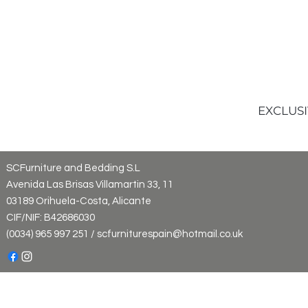
EXCLUSI
SCFurniture and Bedding S.L
Avenida Las Brisas Villamartin 33, 11
03189 Orihuela-Costa, Alicante
CIF/NIF: B42686030
(0034) 965 997 251 / scfurniturespain@hotmail.co.uk