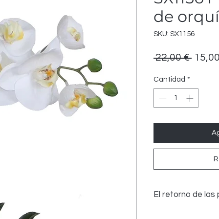
de orqu
SKU: SX1156
Preci
 22,00 € 
15,00
Cantidad
*
Ag
R
El retorno de las
El retorno de las