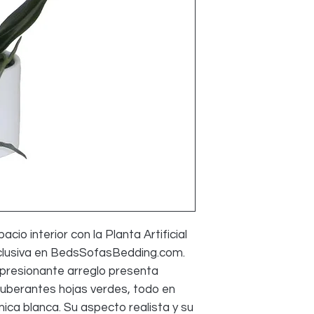
Aceptamos devolu
presenta defect
pruebas fotográf
haya producido 
transporte. El d
motivo de devolu
Todos los costos
del COMPRADOR
cio interior con la Planta Artificial 
clusiva en BedsSofasBedding.com. 
presionante arreglo presenta 
xuberantes hojas verdes, todo en 
ca blanca. Su aspecto realista y su 