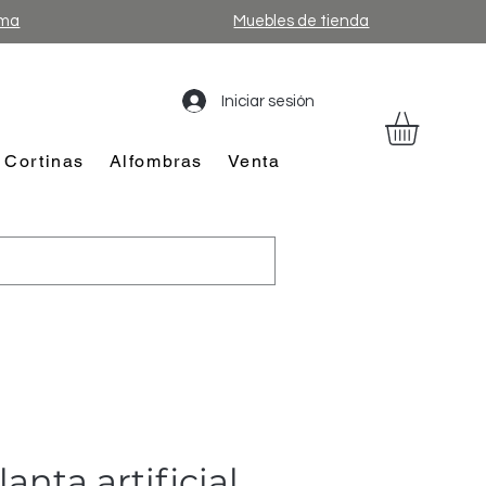
ama
Muebles de tienda
Iniciar sesión
Cortinas
Alfombras
Venta
anta artificial