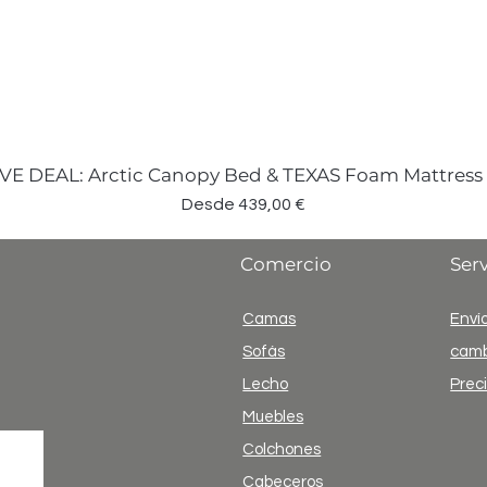
VE DEAL: Arctic Canopy Bed & TEXAS Foam Mattress
Precio de oferta
Desde
439,00 €
Comercio
Serv
Camas
Envío
Sofás
camb
Lecho
Prec
Muebles
Colchones
Cabeceros