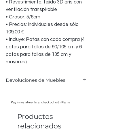
• Revestimiento: tejido 3D gris con
ventilación transpirable
• Grosor: 5/6cm
• Precios: individuales desde sólo
109,00 €
• Incluye: Patas con cada compra (4
patas para tallas de 90/105 cm y 6
patas para tallas de 135 cm y
mayores)
Devoluciones de Muebles
Aceptamos devoluciones de muebles si el
artículo está defectuoso y se puede
Pay in installments at checkout with Klarna
proporcionar evidencia fotográfica,
siempre que el daño solo haya ocurrido
Productos
durante el transporte. El desgaste
normal no es motivo aceptable para
relacionados