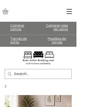
Comprar
Comprar ropa
camas
de cama
Tienda de
Muebles de
sofás
tienda