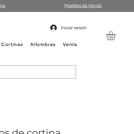
ama
Muebles de tienda
Iniciar sesión
Cortinas
Alfombras
Venta
os de cortina