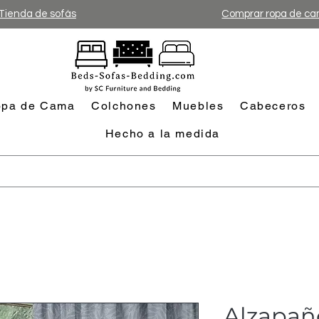
Tienda de sofás
Comprar ropa de c
pa de Cama
Colchones
Muebles
Cabeceros
Hecho a la medida
Alzapañ