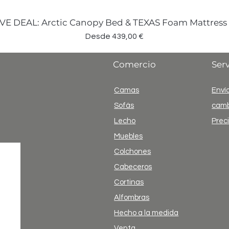
VE DEAL: Arctic Canopy Bed & TEXAS Foam Mattress
Precio de oferta
Desde
439,00 €
Comercio
Serv
Camas
Envío
Sofás
camb
Lecho
Prec
Muebles
Colchones
Cabeceros
Cortinas
Alfombras
Hecho a la medida
Venta