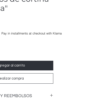
ja"
Pay in installments at checkout with Klarna
regar al carrito
ealizar compra
 Y REEMBOLSOS
ón y cambio