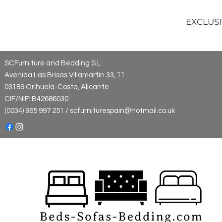
EXCLUSI
SCFurniture and Bedding S.L
Avenida Las Brisas Villamartin 33, 11
03189 Orihuela-Costa, Alicante
CIF/NIF: B42686030
(0034) 965 997 251 / scfurniturespain@hotmail.co.uk