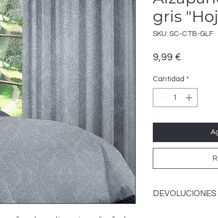
gris "Ho
SKU: SC-CTB-GLF
Precio
9,99 €
Cantidad
*
Ag
R
DEVOLUCIONES
Política de devoluci